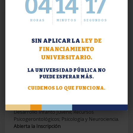
04
14
18
HORAS
MINUTOS
SEGUNDOS
SIN APLICAR LA
LEY DE
FINANCIAMIENTO
UNIVERSITARIO.
LA UNIVERSIDAD PÚBLICA NO
PUEDE ESPERAR MÁS.
Extensión. Diplomaturas 2026.
CUIDEMOS LO QUE FUNCIONA.
Terapias Cognitivo-Conductuales
Contemporáneas; Problemáticas en el
Desarrollo Infanto Juvenil; Recursos
Psicogerontológicos; Psicología y Neurociencia.
Abierta la Inscripción