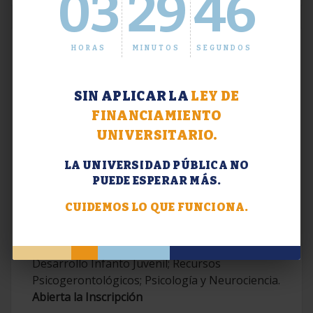
03
29
47
HORAS
MINUTOS
SEGUNDOS
SIN APLICAR LA
LEY DE
FINANCIAMIENTO
UNIVERSITARIO.
LA UNIVERSIDAD PÚBLICA NO
PUEDE ESPERAR MÁS.
Extensión. Diplomaturas 2026.
CUIDEMOS LO QUE FUNCIONA.
Terapias Cognitivo-Conductuales
Contemporáneas; Problemáticas en el
Desarrollo Infanto Juvenil; Recursos
Psicogerontológicos; Psicología y Neurociencia.
Abierta la Inscripción