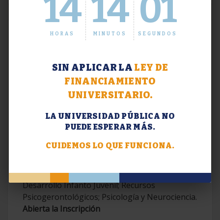
14
14
02
HORAS
MINUTOS
SEGUNDOS
SIN APLICAR LA
LEY DE
FINANCIAMIENTO
UNIVERSITARIO.
LA UNIVERSIDAD PÚBLICA NO
PUEDE ESPERAR MÁS.
Extensión. Diplomaturas 2026.
CUIDEMOS LO QUE FUNCIONA.
Terapias Cognitivo-Conductuales
Contemporáneas; Problemáticas en el
Desarrollo Infanto Juvenil; Recursos
Psicogerontológicos; Psicología y Neurociencia.
Abierta la Inscripción