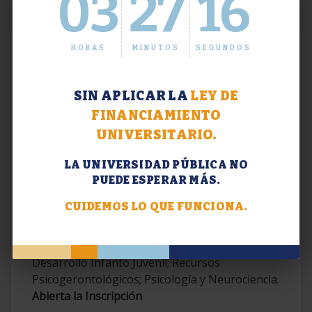
03
27
17
HORAS
MINUTOS
SEGUNDOS
SIN APLICAR LA
LEY DE
FINANCIAMIENTO
UNIVERSITARIO.
LA UNIVERSIDAD PÚBLICA NO
PUEDE ESPERAR MÁS.
Extensión. Diplomaturas 2026.
CUIDEMOS LO QUE FUNCIONA.
Terapias Cognitivo-Conductuales
Contemporáneas; Problemáticas en el
Desarrollo Infanto Juvenil; Recursos
Psicogerontológicos; Psicología y Neurociencia.
Abierta la Inscripción