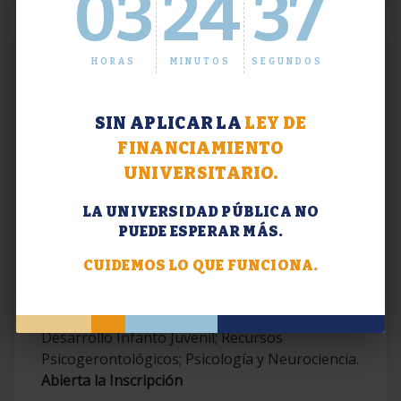
03
24
37
HORAS
MINUTOS
SEGUNDOS
SIN APLICAR LA
LEY DE
FINANCIAMIENTO
UNIVERSITARIO.
LA UNIVERSIDAD PÚBLICA NO
PUEDE ESPERAR MÁS.
Extensión. Diplomaturas 2026.
CUIDEMOS LO QUE FUNCIONA.
Terapias Cognitivo-Conductuales
Contemporáneas; Problemáticas en el
Desarrollo Infanto Juvenil; Recursos
Psicogerontológicos; Psicología y Neurociencia.
Abierta la Inscripción