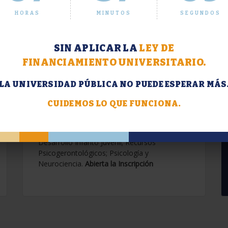
HORAS
MINUTOS
SEGUNDOS
SIN APLICAR LA
LEY DE
FINANCIAMIENTO UNIVERSITARIO.
LA UNIVERSIDAD PÚBLICA NO PUEDE ESPERAR MÁS
Extensión. Diplomaturas
2026.
CUIDEMOS LO QUE FUNCIONA.
Terapias Cognitivo-Conductuales
Contemporáneas; Problemáticas en el
Desarrollo Infanto Juvenil; Recursos
Psicogerontológicos; Psicología y
Neurociencia.
Abierta la Inscripción