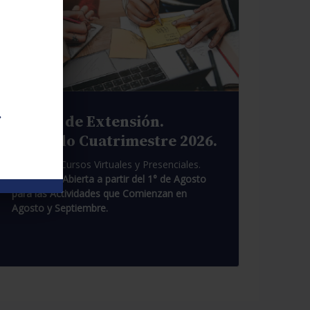
.
Cursos de Extensión.
Segundo Cuatrimestre 2026.
Pasantías. Cursos Virtuales y Presenciales.
Inscripción Abierta a partir del 1° de Agosto
para las Actividades que Comienzan en
Agosto y Septiembre.