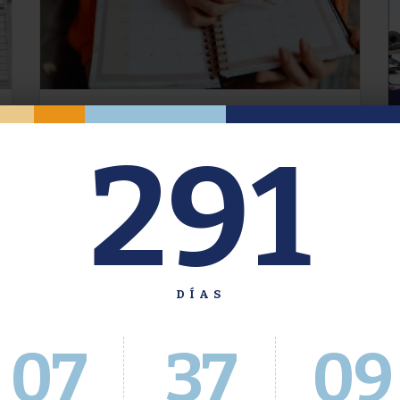
Oferta de Grado. Segundo
291
Cuatrimestre 2026.
Inscripción del 30 de julio al 4 de agosto a
través del Sistema Académico
DÍAS
07
37
10