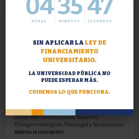
04
35
47
HORAS
MINUTOS
SEGUNDOS
SIN APLICAR LA
LEY DE
FINANCIAMIENTO
UNIVERSITARIO.
LA UNIVERSIDAD PÚBLICA NO
PUEDE ESPERAR MÁS.
Extensión. Diplomaturas 2026.
CUIDEMOS LO QUE FUNCIONA.
Terapias Cognitivo-Conductuales
Contemporáneas; Problemáticas en el
Desarrollo Infanto Juvenil; Recursos
Psicogerontológicos; Psicología y Neurociencia.
Abierta la Inscripción