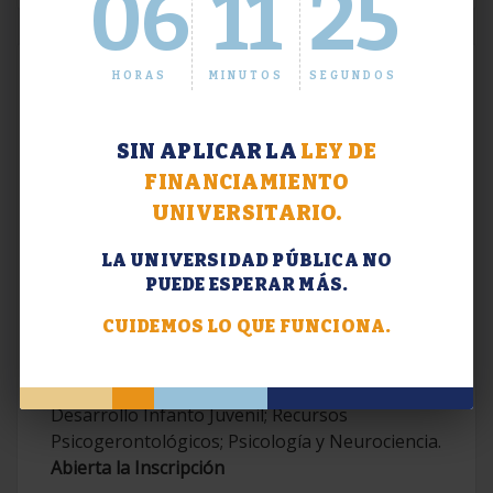
06
11
26
HORAS
MINUTOS
SEGUNDOS
SIN APLICAR LA
LEY DE
FINANCIAMIENTO
UNIVERSITARIO.
LA UNIVERSIDAD PÚBLICA NO
PUEDE ESPERAR MÁS.
Extensión. Diplomaturas 2026.
CUIDEMOS LO QUE FUNCIONA.
Terapias Cognitivo-Conductuales
Contemporáneas; Problemáticas en el
Desarrollo Infanto Juvenil; Recursos
Psicogerontológicos; Psicología y Neurociencia.
Abierta la Inscripción