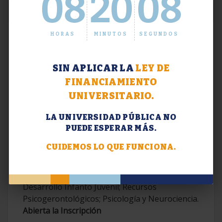
08
20
09
HORAS
MINUTOS
SEGUNDOS
SIN APLICAR LA
LEY DE
FINANCIAMIENTO
UNIVERSITARIO.
LA UNIVERSIDAD PÚBLICA NO
PUEDE ESPERAR MÁS.
Extensión. Diplomaturas 2026.
CUIDEMOS LO QUE FUNCIONA.
Terapias Cognitivo-Conductuales
Contemporáneas; Problemáticas en el
Desarrollo Infanto Juvenil; Recursos
Psicogerontológicos; Psicología y Neurociencia.
Abierta la Inscripción