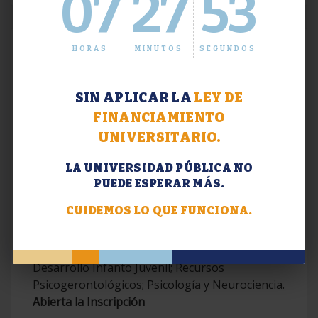
07
27
53
HORAS
MINUTOS
SEGUNDOS
SIN APLICAR LA
LEY DE
FINANCIAMIENTO
UNIVERSITARIO.
LA UNIVERSIDAD PÚBLICA NO
PUEDE ESPERAR MÁS.
Extensión. Diplomaturas 2026.
CUIDEMOS LO QUE FUNCIONA.
Terapias Cognitivo-Conductuales
Contemporáneas; Problemáticas en el
Desarrollo Infanto Juvenil; Recursos
Psicogerontológicos; Psicología y Neurociencia.
Abierta la Inscripción