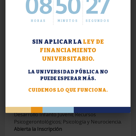
08
50
28
HORAS
MINUTOS
SEGUNDOS
SIN APLICAR LA
LEY DE
FINANCIAMIENTO
UNIVERSITARIO.
LA UNIVERSIDAD PÚBLICA NO
PUEDE ESPERAR MÁS.
Extensión. Diplomaturas 2026.
CUIDEMOS LO QUE FUNCIONA.
Terapias Cognitivo-Conductuales
Contemporáneas; Problemáticas en el
Desarrollo Infanto Juvenil; Recursos
Psicogerontológicos; Psicología y Neurociencia.
Abierta la Inscripción