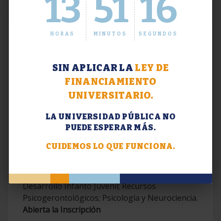
13
51
17
HORAS
MINUTOS
SEGUNDOS
SIN APLICAR LA
LEY DE
FINANCIAMIENTO
UNIVERSITARIO.
LA UNIVERSIDAD PÚBLICA NO
PUEDE ESPERAR MÁS.
Extensión. Diplomaturas 2026.
CUIDEMOS LO QUE FUNCIONA.
Terapias Cognitivo-Conductuales
Contemporáneas; Problemáticas en el
Desarrollo Infanto Juvenil; Recursos
Psicogerontológicos; Psicología y Neurociencia.
Abierta la Inscripción