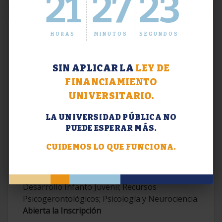
21
27
24
HORAS
MINUTOS
SEGUNDOS
SIN APLICAR LA
LEY DE
FINANCIAMIENTO
UNIVERSITARIO.
LA UNIVERSIDAD PÚBLICA NO
PUEDE ESPERAR MÁS.
Extensión. Diplomaturas 2026.
CUIDEMOS LO QUE FUNCIONA.
Terapias Cognitivo-Conductuales
Contemporáneas; Problemáticas en el
Desarrollo Infanto Juvenil; Recursos
Psicogerontológicos; Psicología y Neurociencia.
Abierta la Inscripción