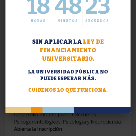
18
48
24
HORAS
MINUTOS
SEGUNDOS
SIN APLICAR LA
LEY DE
FINANCIAMIENTO
UNIVERSITARIO.
LA UNIVERSIDAD PÚBLICA NO
PUEDE ESPERAR MÁS.
Extensión. Diplomaturas 2026.
CUIDEMOS LO QUE FUNCIONA.
Terapias Cognitivo-Conductuales
Contemporáneas; Problemáticas en el
Desarrollo Infanto Juvenil; Recursos
Psicogerontológicos; Psicología y Neurociencia.
Abierta la Inscripción