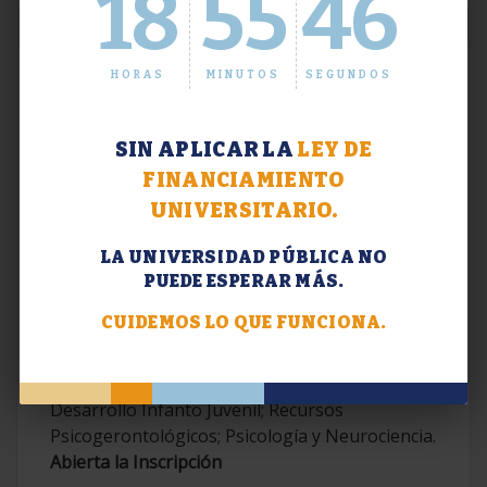
18
55
47
HORAS
MINUTOS
SEGUNDOS
SIN APLICAR LA
LEY DE
FINANCIAMIENTO
UNIVERSITARIO.
LA UNIVERSIDAD PÚBLICA NO
PUEDE ESPERAR MÁS.
Extensión. Diplomaturas 2026.
CUIDEMOS LO QUE FUNCIONA.
Terapias Cognitivo-Conductuales
Contemporáneas; Problemáticas en el
Desarrollo Infanto Juvenil; Recursos
Psicogerontológicos; Psicología y Neurociencia.
Abierta la Inscripción