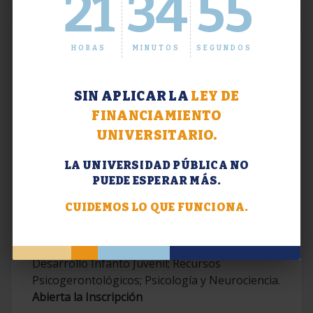
21
34
56
HORAS
MINUTOS
SEGUNDOS
SIN APLICAR LA
LEY DE
FINANCIAMIENTO
UNIVERSITARIO.
LA UNIVERSIDAD PÚBLICA NO
PUEDE ESPERAR MÁS.
Extensión. Diplomaturas 2026.
CUIDEMOS LO QUE FUNCIONA.
Terapias Cognitivo-Conductuales
Contemporáneas; Problemáticas en el
Desarrollo Infanto Juvenil; Recursos
Psicogerontológicos; Psicología y Neurociencia.
Abierta la Inscripción