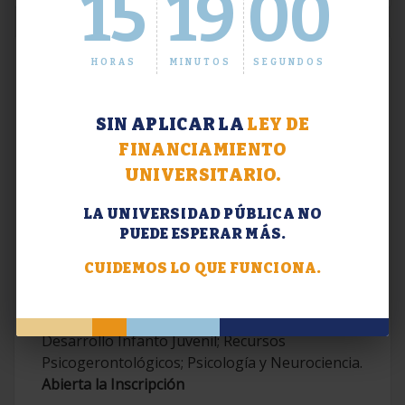
15
19
01
HORAS
MINUTOS
SEGUNDOS
SIN APLICAR LA
LEY DE
FINANCIAMIENTO
UNIVERSITARIO.
LA UNIVERSIDAD PÚBLICA NO
PUEDE ESPERAR MÁS.
Extensión. Diplomaturas 2026.
CUIDEMOS LO QUE FUNCIONA.
Terapias Cognitivo-Conductuales
Contemporáneas; Problemáticas en el
Desarrollo Infanto Juvenil; Recursos
Psicogerontológicos; Psicología y Neurociencia.
Abierta la Inscripción