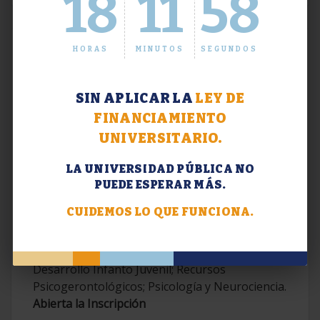
18
11
59
HORAS
MINUTOS
SEGUNDOS
SIN APLICAR LA
LEY DE
FINANCIAMIENTO
UNIVERSITARIO.
LA UNIVERSIDAD PÚBLICA NO
PUEDE ESPERAR MÁS.
Extensión. Diplomaturas 2026.
CUIDEMOS LO QUE FUNCIONA.
Terapias Cognitivo-Conductuales
Contemporáneas; Problemáticas en el
Desarrollo Infanto Juvenil; Recursos
Psicogerontológicos; Psicología y Neurociencia.
Abierta la Inscripción