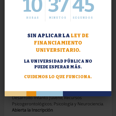
10
37
46
HORAS
MINUTOS
SEGUNDOS
SIN APLICAR LA
LEY DE
FINANCIAMIENTO
UNIVERSITARIO.
LA UNIVERSIDAD PÚBLICA NO
PUEDE ESPERAR MÁS.
Extensión. Diplomaturas 2026.
CUIDEMOS LO QUE FUNCIONA.
Terapias Cognitivo-Conductuales
Contemporáneas; Problemáticas en el
Desarrollo Infanto Juvenil; Recursos
Psicogerontológicos; Psicología y Neurociencia.
Abierta la Inscripción