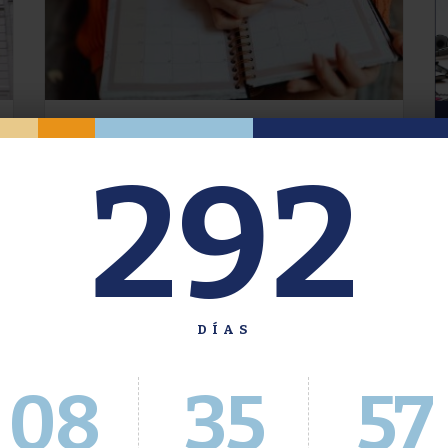
Oferta de Grado. Segundo
292
Cuatrimestre 2026.
Inscripción del 30 de julio al 4 de agosto a
través del Sistema Académico
DÍAS
08
35
58