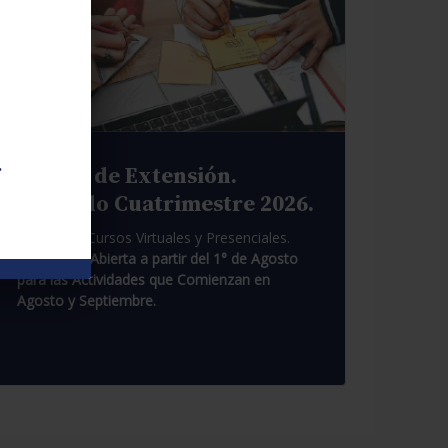
.
Cursos de Extensión.
Segundo Cuatrimestre 2026.
Pasantías. Cursos Virtuales y Presenciales.
Inscripción Abierta a partir del 1° de Agosto
para las Actividades que Comienzan en
Agosto y Septiembre.