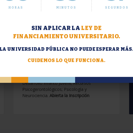
HORAS
MINUTOS
SEGUNDOS
SIN APLICAR LA
LEY DE
FINANCIAMIENTO UNIVERSITARIO.
LA UNIVERSIDAD PÚBLICA NO PUEDE ESPERAR MÁS
Extensión. Diplomaturas
2026.
CUIDEMOS LO QUE FUNCIONA.
Terapias Cognitivo-Conductuales
Contemporáneas; Problemáticas en el
Desarrollo Infanto Juvenil; Recursos
Psicogerontológicos; Psicología y
Neurociencia.
Abierta la Inscripción