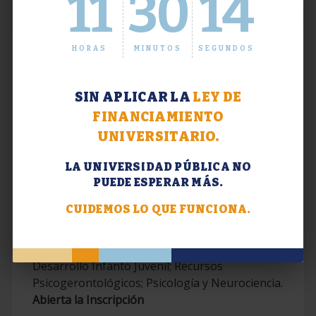
11
30
15
HORAS
MINUTOS
SEGUNDOS
SIN APLICAR LA
LEY DE
FINANCIAMIENTO
UNIVERSITARIO.
LA UNIVERSIDAD PÚBLICA NO
PUEDE ESPERAR MÁS.
Extensión. Diplomaturas 2026.
CUIDEMOS LO QUE FUNCIONA.
Terapias Cognitivo-Conductuales
Contemporáneas; Problemáticas en el
Desarrollo Infanto Juvenil; Recursos
Psicogerontológicos; Psicología y Neurociencia.
Abierta la Inscripción