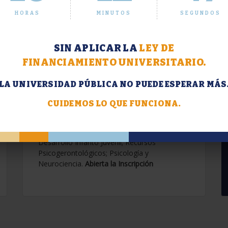
HORAS
MINUTOS
SEGUNDOS
SIN APLICAR LA
LEY DE
FINANCIAMIENTO UNIVERSITARIO.
LA UNIVERSIDAD PÚBLICA NO PUEDE ESPERAR MÁS
Extensión. Diplomaturas
2026.
CUIDEMOS LO QUE FUNCIONA.
Terapias Cognitivo-Conductuales
Contemporáneas; Problemáticas en el
Desarrollo Infanto Juvenil; Recursos
Psicogerontológicos; Psicología y
Neurociencia.
Abierta la Inscripción