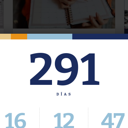
Oferta de Grado. Segundo
291
Cuatrimestre 2026.
Inscripción del 30 de julio al 4 de agosto a
través del Sistema Académico
DÍAS
16
12
48