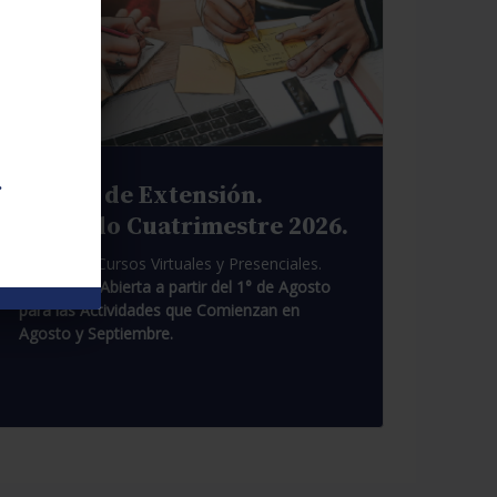
.
Cursos de Extensión.
Segundo Cuatrimestre 2026.
Pasantías. Cursos Virtuales y Presenciales.
Inscripción Abierta a partir del 1° de Agosto
para las Actividades que Comienzan en
Agosto y Septiembre.