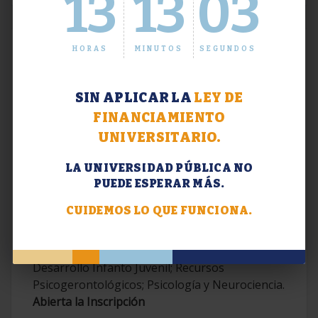
13
13
04
HORAS
MINUTOS
SEGUNDOS
SIN APLICAR LA
LEY DE
FINANCIAMIENTO
UNIVERSITARIO.
LA UNIVERSIDAD PÚBLICA NO
PUEDE ESPERAR MÁS.
Extensión. Diplomaturas 2026.
CUIDEMOS LO QUE FUNCIONA.
Terapias Cognitivo-Conductuales
Contemporáneas; Problemáticas en el
Desarrollo Infanto Juvenil; Recursos
Psicogerontológicos; Psicología y Neurociencia.
Abierta la Inscripción