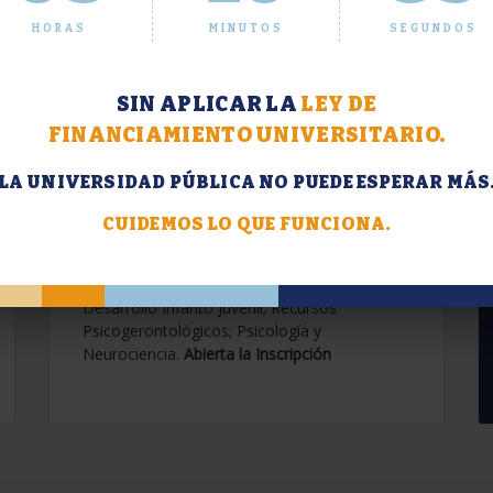
HORAS
MINUTOS
SEGUNDOS
SIN APLICAR LA
LEY DE
FINANCIAMIENTO UNIVERSITARIO.
LA UNIVERSIDAD PÚBLICA NO PUEDE ESPERAR MÁS
Extensión. Diplomaturas
2026.
CUIDEMOS LO QUE FUNCIONA.
Terapias Cognitivo-Conductuales
Contemporáneas; Problemáticas en el
Desarrollo Infanto Juvenil; Recursos
Psicogerontológicos; Psicología y
Neurociencia.
Abierta la Inscripción