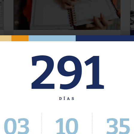
Oferta de Grado. Segundo
291
Cuatrimestre 2026.
Inscripción del 30 de julio al 4 de agosto a
través del Sistema Académico
DÍAS
03
10
36