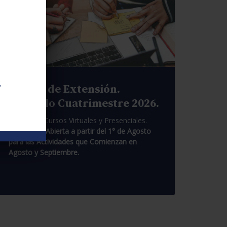
.
Cursos de Extensión.
Segundo Cuatrimestre 2026.
Pasantías. Cursos Virtuales y Presenciales.
Inscripción Abierta a partir del 1° de Agosto
para las Actividades que Comienzan en
Agosto y Septiembre.