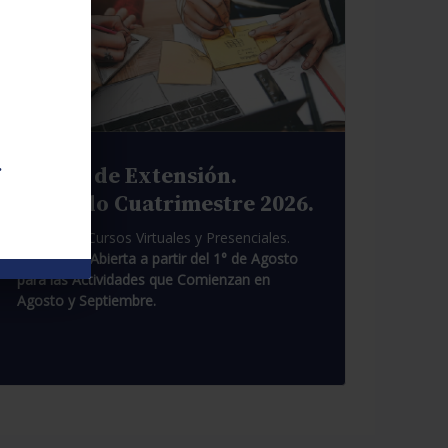
.
Cursos de Extensión.
Segundo Cuatrimestre 2026.
Pasantías. Cursos Virtuales y Presenciales.
Inscripción Abierta a partir del 1° de Agosto
para las Actividades que Comienzan en
Agosto y Septiembre.