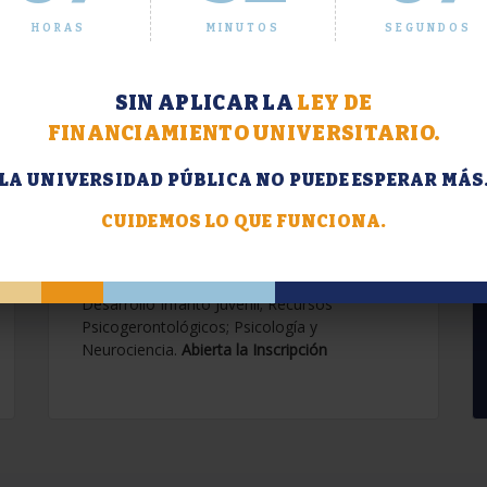
HORAS
MINUTOS
SEGUNDOS
SIN APLICAR LA
LEY DE
FINANCIAMIENTO UNIVERSITARIO.
LA UNIVERSIDAD PÚBLICA NO PUEDE ESPERAR MÁS
Extensión. Diplomaturas
2026.
CUIDEMOS LO QUE FUNCIONA.
Terapias Cognitivo-Conductuales
Contemporáneas; Problemáticas en el
Desarrollo Infanto Juvenil; Recursos
Psicogerontológicos; Psicología y
Neurociencia.
Abierta la Inscripción