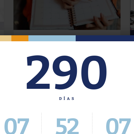
Oferta de Grado. Segundo
290
Cuatrimestre 2026.
Inscripción del 30 de julio al 4 de agosto a
través del Sistema Académico
DÍAS
07
52
07