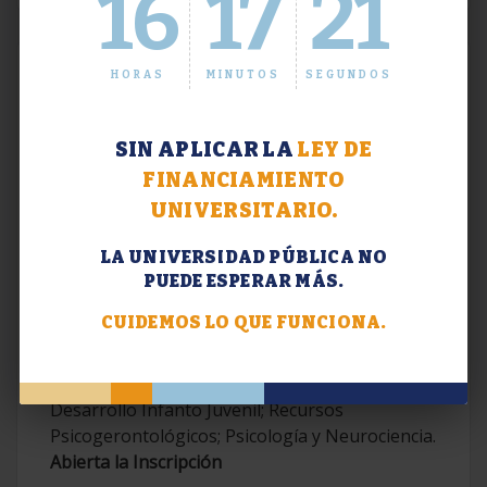
16
17
22
HORAS
MINUTOS
SEGUNDOS
SIN APLICAR LA
LEY DE
FINANCIAMIENTO
UNIVERSITARIO.
LA UNIVERSIDAD PÚBLICA NO
PUEDE ESPERAR MÁS.
Extensión. Diplomaturas 2026.
CUIDEMOS LO QUE FUNCIONA.
Terapias Cognitivo-Conductuales
Contemporáneas; Problemáticas en el
Desarrollo Infanto Juvenil; Recursos
Psicogerontológicos; Psicología y Neurociencia.
Abierta la Inscripción