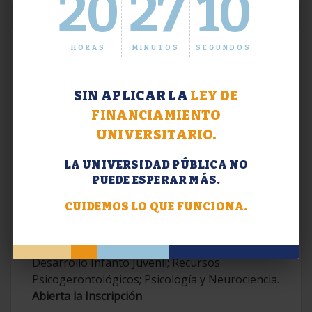
20
27
11
HORAS
MINUTOS
SEGUNDOS
SIN APLICAR LA
LEY DE
FINANCIAMIENTO
UNIVERSITARIO.
LA UNIVERSIDAD PÚBLICA NO
PUEDE ESPERAR MÁS.
Extensión. Diplomaturas 2026.
CUIDEMOS LO QUE FUNCIONA.
Terapias Cognitivo-Conductuales
Contemporáneas; Problemáticas en el
Desarrollo Infanto Juvenil; Recursos
Psicogerontológicos; Psicología y Neurociencia.
Abierta la Inscripción