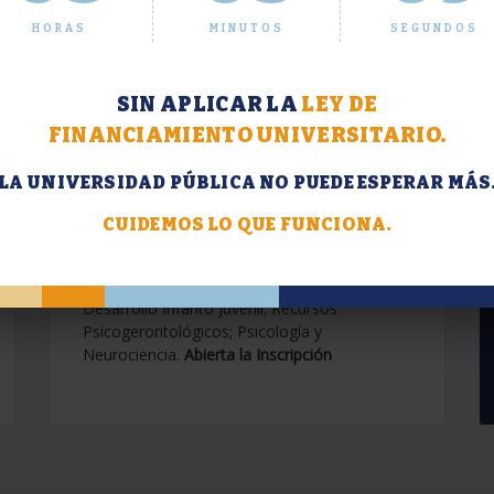
HORAS
MINUTOS
SEGUNDOS
SIN APLICAR LA
LEY DE
FINANCIAMIENTO UNIVERSITARIO.
LA UNIVERSIDAD PÚBLICA NO PUEDE ESPERAR MÁS
Extensión. Diplomaturas
2026.
CUIDEMOS LO QUE FUNCIONA.
Terapias Cognitivo-Conductuales
Contemporáneas; Problemáticas en el
Desarrollo Infanto Juvenil; Recursos
Psicogerontológicos; Psicología y
Neurociencia.
Abierta la Inscripción