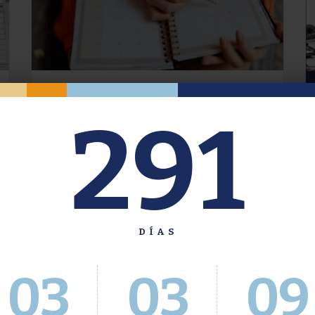
Oferta de Grado. Segundo
291
Cuatrimestre 2026.
Inscripción del 30 de julio al 4 de agosto a
través del Sistema Académico
DÍAS
03
03
09