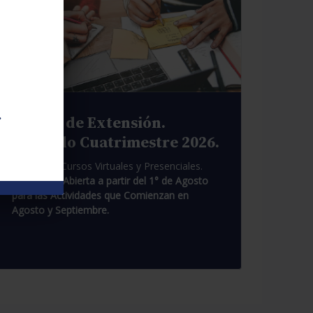
.
Cursos de Extensión.
Segundo Cuatrimestre 2026.
Pasantías. Cursos Virtuales y Presenciales.
Inscripción Abierta a partir del 1° de Agosto
para las Actividades que Comienzan en
Agosto y Septiembre.