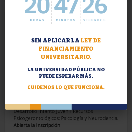
20
47
27
HORAS
MINUTOS
SEGUNDOS
SIN APLICAR LA
LEY DE
FINANCIAMIENTO
UNIVERSITARIO.
LA UNIVERSIDAD PÚBLICA NO
PUEDE ESPERAR MÁS.
Extensión. Diplomaturas 2026.
CUIDEMOS LO QUE FUNCIONA.
Terapias Cognitivo-Conductuales
Contemporáneas; Problemáticas en el
Desarrollo Infanto Juvenil; Recursos
Psicogerontológicos; Psicología y Neurociencia.
Abierta la Inscripción