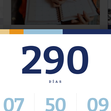
Oferta de Grado. Segundo
290
Cuatrimestre 2026.
Inscripción del 30 de julio al 4 de agosto a
través del Sistema Académico
DÍAS
07
50
10