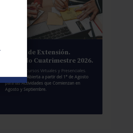
.
Cursos de Extensión.
Segundo Cuatrimestre 2026.
Pasantías. Cursos Virtuales y Presenciales.
Inscripción Abierta a partir del 1° de Agosto
para las Actividades que Comienzan en
Agosto y Septiembre.