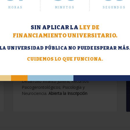
HORAS
MINUTOS
SEGUNDOS
SIN APLICAR LA
LEY DE
FINANCIAMIENTO UNIVERSITARIO.
LA UNIVERSIDAD PÚBLICA NO PUEDE ESPERAR MÁS
Extensión. Diplomaturas
2026.
CUIDEMOS LO QUE FUNCIONA.
Terapias Cognitivo-Conductuales
Contemporáneas; Problemáticas en el
Desarrollo Infanto Juvenil; Recursos
Psicogerontológicos; Psicología y
Neurociencia.
Abierta la Inscripción