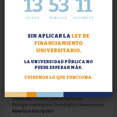
13
53
12
HORAS
MINUTOS
SEGUNDOS
SIN APLICAR LA
LEY DE
FINANCIAMIENTO
UNIVERSITARIO.
LA UNIVERSIDAD PÚBLICA NO
PUEDE ESPERAR MÁS.
Extensión. Diplomaturas 2026.
CUIDEMOS LO QUE FUNCIONA.
Terapias Cognitivo-Conductuales
Contemporáneas; Problemáticas en el
Desarrollo Infanto Juvenil; Recursos
Psicogerontológicos; Psicología y Neurociencia.
Abierta la Inscripción