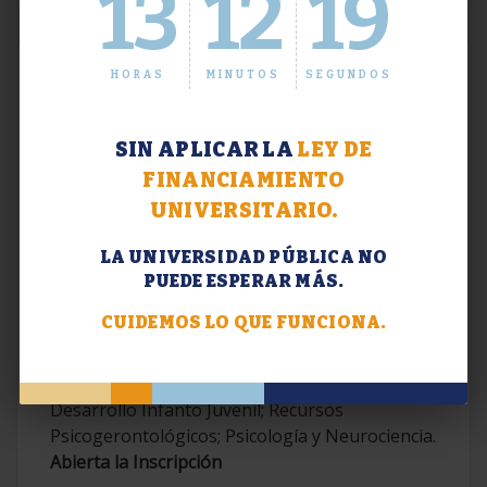
13
12
19
HORAS
MINUTOS
SEGUNDOS
SIN APLICAR LA
LEY DE
FINANCIAMIENTO
UNIVERSITARIO.
LA UNIVERSIDAD PÚBLICA NO
PUEDE ESPERAR MÁS.
Extensión. Diplomaturas 2026.
CUIDEMOS LO QUE FUNCIONA.
Terapias Cognitivo-Conductuales
Contemporáneas; Problemáticas en el
Desarrollo Infanto Juvenil; Recursos
Psicogerontológicos; Psicología y Neurociencia.
Abierta la Inscripción