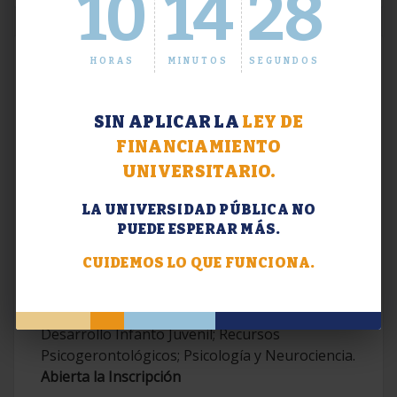
10
14
29
HORAS
MINUTOS
SEGUNDOS
SIN APLICAR LA
LEY DE
FINANCIAMIENTO
UNIVERSITARIO.
LA UNIVERSIDAD PÚBLICA NO
PUEDE ESPERAR MÁS.
Extensión. Diplomaturas 2026.
CUIDEMOS LO QUE FUNCIONA.
Terapias Cognitivo-Conductuales
Contemporáneas; Problemáticas en el
Desarrollo Infanto Juvenil; Recursos
Psicogerontológicos; Psicología y Neurociencia.
Abierta la Inscripción