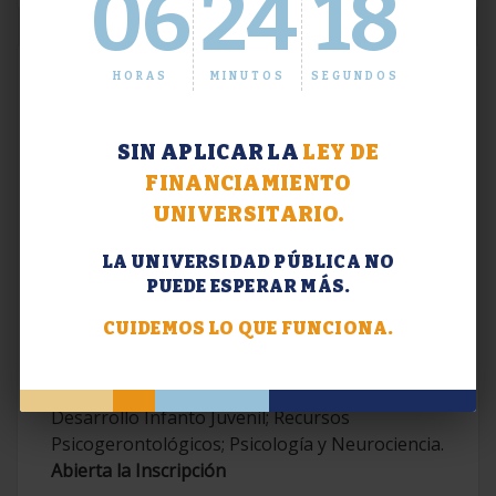
06
24
19
HORAS
MINUTOS
SEGUNDOS
SIN APLICAR LA
LEY DE
FINANCIAMIENTO
UNIVERSITARIO.
LA UNIVERSIDAD PÚBLICA NO
PUEDE ESPERAR MÁS.
Extensión. Diplomaturas 2026.
CUIDEMOS LO QUE FUNCIONA.
Terapias Cognitivo-Conductuales
Contemporáneas; Problemáticas en el
Desarrollo Infanto Juvenil; Recursos
Psicogerontológicos; Psicología y Neurociencia.
Abierta la Inscripción