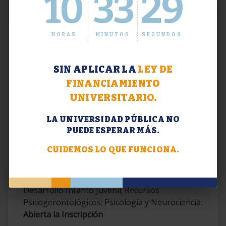
10
33
30
HORAS
MINUTOS
SEGUNDOS
SIN APLICAR LA
LEY DE
FINANCIAMIENTO
UNIVERSITARIO.
LA UNIVERSIDAD PÚBLICA NO
PUEDE ESPERAR MÁS.
Extensión. Diplomaturas 2026.
CUIDEMOS LO QUE FUNCIONA.
Terapias Cognitivo-Conductuales
Contemporáneas; Problemáticas en el
Desarrollo Infanto Juvenil; Recursos
Psicogerontológicos; Psicología y Neurociencia.
Abierta la Inscripción