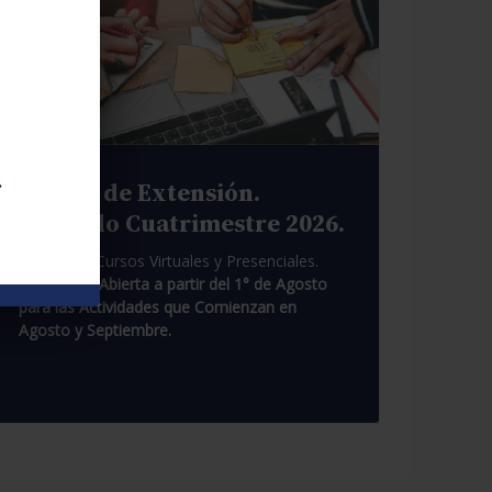
.
Cursos de Extensión.
Segundo Cuatrimestre 2026.
Pasantías. Cursos Virtuales y Presenciales.
Inscripción Abierta a partir del 1° de Agosto
para las Actividades que Comienzan en
Agosto y Septiembre.