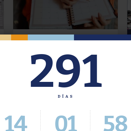
Oferta de Grado. Segundo
291
Cuatrimestre 2026.
Inscripción del 30 de julio al 4 de agosto a
través del Sistema Académico
DÍAS
14
01
59