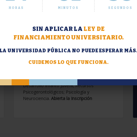
HORAS
MINUTOS
SEGUNDOS
SIN APLICAR LA
LEY DE
FINANCIAMIENTO UNIVERSITARIO.
LA UNIVERSIDAD PÚBLICA NO PUEDE ESPERAR MÁS
Extensión. Diplomaturas
2026.
CUIDEMOS LO QUE FUNCIONA.
Terapias Cognitivo-Conductuales
Contemporáneas; Problemáticas en el
Desarrollo Infanto Juvenil; Recursos
Psicogerontológicos; Psicología y
Neurociencia.
Abierta la Inscripción