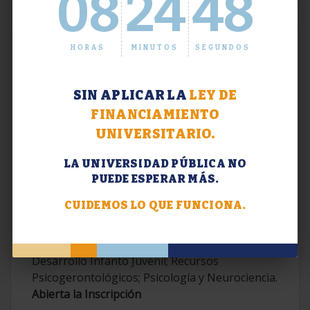
08
24
48
HORAS
MINUTOS
SEGUNDOS
SIN APLICAR LA
LEY DE
FINANCIAMIENTO
UNIVERSITARIO.
LA UNIVERSIDAD PÚBLICA NO
PUEDE ESPERAR MÁS.
Extensión. Diplomaturas 2026.
CUIDEMOS LO QUE FUNCIONA.
Terapias Cognitivo-Conductuales
Contemporáneas; Problemáticas en el
Desarrollo Infanto Juvenil; Recursos
Psicogerontológicos; Psicología y Neurociencia.
Abierta la Inscripción