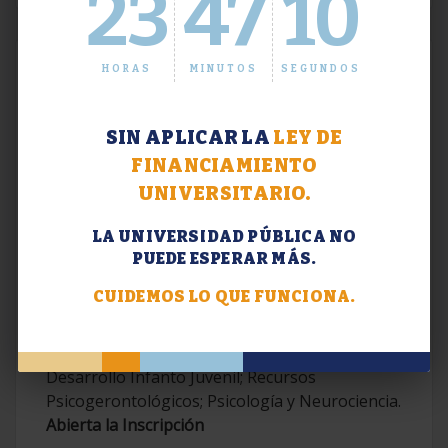
23
47
11
HORAS
MINUTOS
SEGUNDOS
SIN APLICAR LA
LEY DE
FINANCIAMIENTO
UNIVERSITARIO.
LA UNIVERSIDAD PÚBLICA NO
PUEDE ESPERAR MÁS.
Extensión. Diplomaturas 2026.
CUIDEMOS LO QUE FUNCIONA.
Terapias Cognitivo-Conductuales
Contemporáneas; Problemáticas en el
Desarrollo Infanto Juvenil; Recursos
Psicogerontológicos; Psicología y Neurociencia.
Abierta la Inscripción