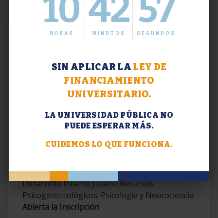
10
42
58
HORAS
MINUTOS
SEGUNDOS
SIN APLICAR LA
LEY DE
FINANCIAMIENTO
UNIVERSITARIO.
LA UNIVERSIDAD PÚBLICA NO
PUEDE ESPERAR MÁS.
Extensión. Diplomaturas 2026.
CUIDEMOS LO QUE FUNCIONA.
Terapias Cognitivo-Conductuales
Contemporáneas; Problemáticas en el
Desarrollo Infanto Juvenil; Recursos
Psicogerontológicos; Psicología y Neurociencia.
Abierta la Inscripción