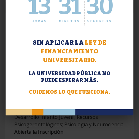
13
31
31
HORAS
MINUTOS
SEGUNDOS
SIN APLICAR LA
LEY DE
FINANCIAMIENTO
UNIVERSITARIO.
LA UNIVERSIDAD PÚBLICA NO
PUEDE ESPERAR MÁS.
Extensión. Diplomaturas 2026.
CUIDEMOS LO QUE FUNCIONA.
Terapias Cognitivo-Conductuales
Contemporáneas; Problemáticas en el
Desarrollo Infanto Juvenil; Recursos
Psicogerontológicos; Psicología y Neurociencia.
Abierta la Inscripción