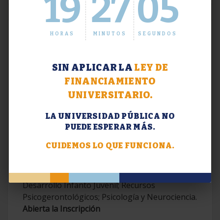
19
27
05
HORAS
MINUTOS
SEGUNDOS
SIN APLICAR LA
LEY DE
FINANCIAMIENTO
UNIVERSITARIO.
LA UNIVERSIDAD PÚBLICA NO
PUEDE ESPERAR MÁS.
Extensión. Diplomaturas 2026.
CUIDEMOS LO QUE FUNCIONA.
Terapias Cognitivo-Conductuales
Contemporáneas; Problemáticas en el
Desarrollo Infanto Juvenil; Recursos
Psicogerontológicos; Psicología y Neurociencia.
Abierta la Inscripción