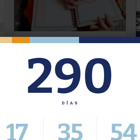
Oferta de Grado. Segundo
290
Cuatrimestre 2026.
Inscripción del 30 de julio al 4 de agosto a
través del Sistema Académico
DÍAS
17
35
55