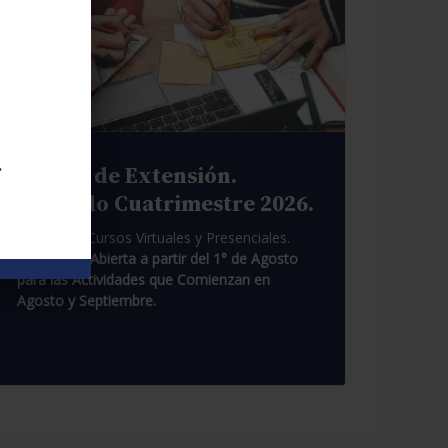
.
Cursos de Extensión.
Segundo Cuatrimestre 2026.
Pasantías. Cursos Virtuales y Presenciales.
Inscripción Abierta a partir del 1° de Agosto
para las Actividades que Comienzan en
Agosto y Septiembre.