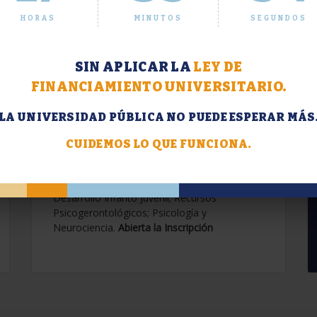
HORAS
MINUTOS
SEGUNDOS
SIN APLICAR LA
LEY DE
FINANCIAMIENTO UNIVERSITARIO.
LA UNIVERSIDAD PÚBLICA NO PUEDE ESPERAR MÁS
Extensión. Diplomaturas
2026.
CUIDEMOS LO QUE FUNCIONA.
Terapias Cognitivo-Conductuales
Contemporáneas; Problemáticas en el
Desarrollo Infanto Juvenil; Recursos
Psicogerontológicos; Psicología y
Neurociencia.
Abierta la Inscripción