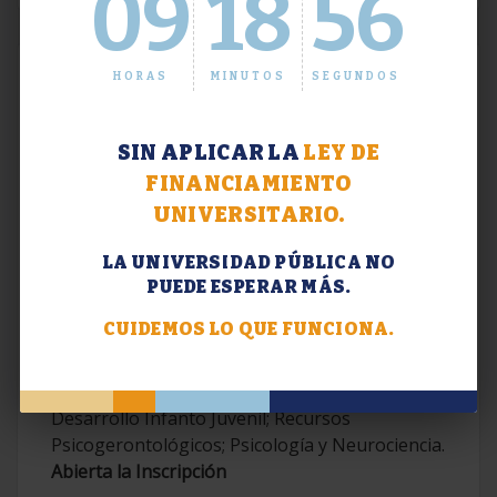
09
18
57
HORAS
MINUTOS
SEGUNDOS
SIN APLICAR LA
LEY DE
FINANCIAMIENTO
UNIVERSITARIO.
LA UNIVERSIDAD PÚBLICA NO
PUEDE ESPERAR MÁS.
Extensión. Diplomaturas 2026.
CUIDEMOS LO QUE FUNCIONA.
Terapias Cognitivo-Conductuales
Contemporáneas; Problemáticas en el
Desarrollo Infanto Juvenil; Recursos
Psicogerontológicos; Psicología y Neurociencia.
Abierta la Inscripción