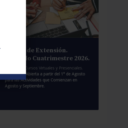
.
Cursos de Extensión.
Segundo Cuatrimestre 2026.
Pasantías. Cursos Virtuales y Presenciales.
Inscripción Abierta a partir del 1° de Agosto
para las Actividades que Comienzan en
Agosto y Septiembre.