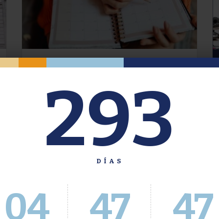
Oferta de Grado. Segundo
293
Cuatrimestre 2026.
Inscripción del 30 de julio al 4 de agosto a
través del Sistema Académico
DÍAS
04
47
48