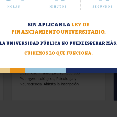
HORAS
MINUTOS
SEGUNDOS
SIN APLICAR LA
LEY DE
FINANCIAMIENTO UNIVERSITARIO.
LA UNIVERSIDAD PÚBLICA NO PUEDE ESPERAR MÁS
Extensión. Diplomaturas
2026.
CUIDEMOS LO QUE FUNCIONA.
Terapias Cognitivo-Conductuales
Contemporáneas; Problemáticas en el
Desarrollo Infanto Juvenil; Recursos
Psicogerontológicos; Psicología y
Neurociencia.
Abierta la Inscripción