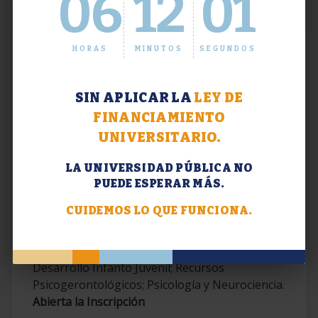
06
12
01
HORAS
MINUTOS
SEGUNDOS
SIN APLICAR LA
LEY DE
FINANCIAMIENTO
UNIVERSITARIO.
LA UNIVERSIDAD PÚBLICA NO
PUEDE ESPERAR MÁS.
Extensión. Diplomaturas 2026.
CUIDEMOS LO QUE FUNCIONA.
Terapias Cognitivo-Conductuales
Contemporáneas; Problemáticas en el
Desarrollo Infanto Juvenil; Recursos
Psicogerontológicos; Psicología y Neurociencia.
Abierta la Inscripción