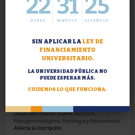
22
31
25
HORAS
MINUTOS
SEGUNDOS
SIN APLICAR LA
LEY DE
FINANCIAMIENTO
UNIVERSITARIO.
LA UNIVERSIDAD PÚBLICA NO
PUEDE ESPERAR MÁS.
Extensión. Diplomaturas 2026.
CUIDEMOS LO QUE FUNCIONA.
Terapias Cognitivo-Conductuales
Contemporáneas; Problemáticas en el
Desarrollo Infanto Juvenil; Recursos
Psicogerontológicos; Psicología y Neurociencia.
Abierta la Inscripción