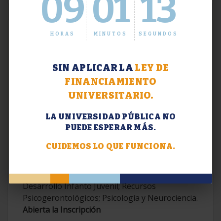
09
01
14
HORAS
MINUTOS
SEGUNDOS
SIN APLICAR LA
LEY DE
FINANCIAMIENTO
UNIVERSITARIO.
LA UNIVERSIDAD PÚBLICA NO
PUEDE ESPERAR MÁS.
Extensión. Diplomaturas 2026.
CUIDEMOS LO QUE FUNCIONA.
Terapias Cognitivo-Conductuales
Contemporáneas; Problemáticas en el
Desarrollo Infanto Juvenil; Recursos
Psicogerontológicos; Psicología y Neurociencia.
Abierta la Inscripción