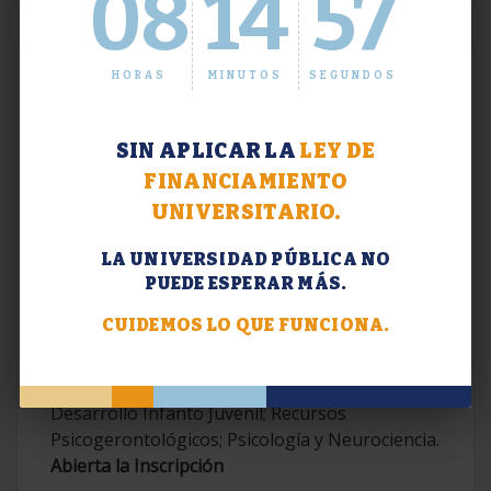
08
14
58
HORAS
MINUTOS
SEGUNDOS
SIN APLICAR LA
LEY DE
FINANCIAMIENTO
UNIVERSITARIO.
LA UNIVERSIDAD PÚBLICA NO
PUEDE ESPERAR MÁS.
Extensión. Diplomaturas 2026.
CUIDEMOS LO QUE FUNCIONA.
Terapias Cognitivo-Conductuales
Contemporáneas; Problemáticas en el
Desarrollo Infanto Juvenil; Recursos
Psicogerontológicos; Psicología y Neurociencia.
Abierta la Inscripción