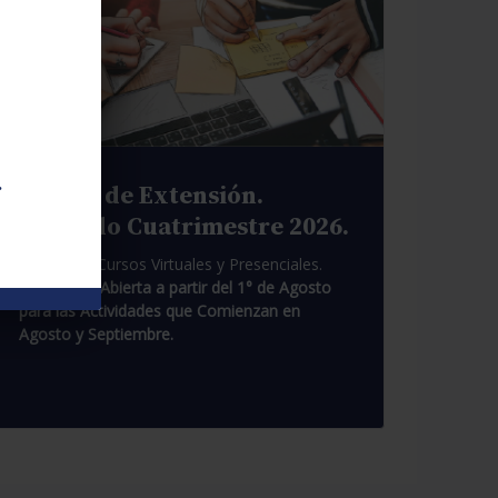
.
Cursos de Extensión.
Segundo Cuatrimestre 2026.
Pasantías. Cursos Virtuales y Presenciales.
Inscripción Abierta a partir del 1° de Agosto
para las Actividades que Comienzan en
Agosto y Septiembre.