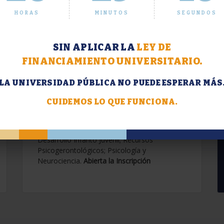
HORAS
MINUTOS
SEGUNDOS
SIN APLICAR LA
LEY DE
FINANCIAMIENTO UNIVERSITARIO.
LA UNIVERSIDAD PÚBLICA NO PUEDE ESPERAR MÁS
Extensión. Diplomaturas
2026.
CUIDEMOS LO QUE FUNCIONA.
Terapias Cognitivo-Conductuales
Contemporáneas; Problemáticas en el
Desarrollo Infanto Juvenil; Recursos
Psicogerontológicos; Psicología y
Neurociencia.
Abierta la Inscripción