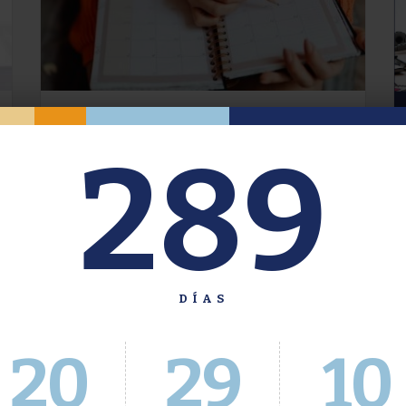
Oferta de Grado. Segundo
289
Cuatrimestre 2026.
Inscripción del 30 de julio al 4 de agosto a
través del Sistema Académico
DÍAS
20
29
11