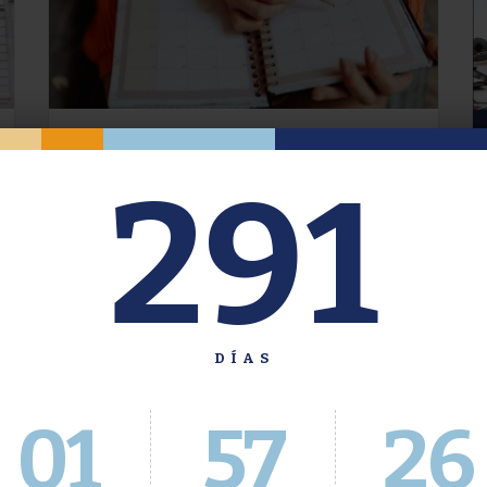
Oferta de Grado. Segundo
291
Cuatrimestre 2026.
Inscripción del 30 de julio al 4 de agosto a
través del Sistema Académico
DÍAS
01
57
27