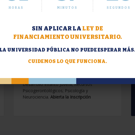
HORAS
MINUTOS
SEGUNDOS
SIN APLICAR LA
LEY DE
FINANCIAMIENTO UNIVERSITARIO.
LA UNIVERSIDAD PÚBLICA NO PUEDE ESPERAR MÁS
Extensión. Diplomaturas
2026.
CUIDEMOS LO QUE FUNCIONA.
Terapias Cognitivo-Conductuales
Contemporáneas; Problemáticas en el
Desarrollo Infanto Juvenil; Recursos
Psicogerontológicos; Psicología y
Neurociencia.
Abierta la Inscripción