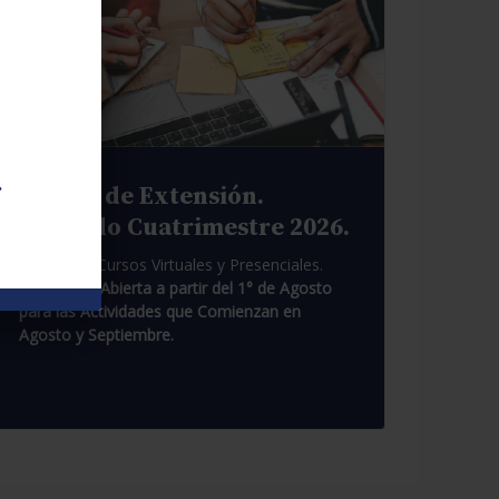
.
Cursos de Extensión.
Segundo Cuatrimestre 2026.
Pasantías. Cursos Virtuales y Presenciales.
Inscripción Abierta a partir del 1° de Agosto
para las Actividades que Comienzan en
Agosto y Septiembre.